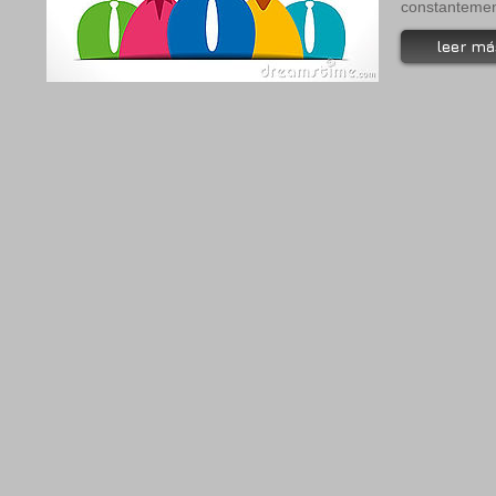
constantemen
leer má