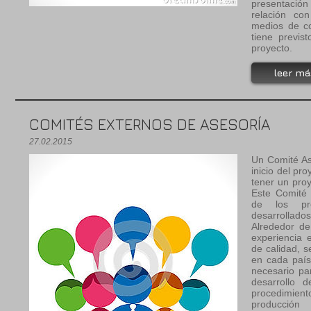
presentació
relación con
medios de co
tiene previst
proyecto.
leer má
COMITÉS EXTERNOS DE ASESORÍA
27.02.2015
Un Comité As
inicio del pr
tener un proy
Este Comité 
de los pro
desarrollado
Alrededor d
experiencia 
de calidad, s
en cada país
necesario par
desarrollo 
procedimient
producció