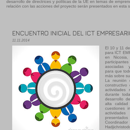
desarrollo de directrices y políticas de la UE en temas de empren
relación con las acciones del proyecto serán presentados en esta s
ENCUENTRO INICIAL DEL ICT EMPRESARI
11.11.2014
El 10 y 11 de
para ICT EMP
en Nicosia,
participant
asociadas y
para que tod
más sobre su
La reunión 
constructivo
actividades
durante tod
desarrollo d
alta calidad
cuestiones i
actividade
presentados 
Coordina
Hadjichris