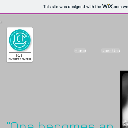
This site was designed with the
.com
web
Home
Über Uns
“
One becomes an