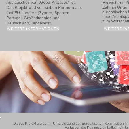
Austausches von „Good Practices“ ist.
Ein weiteres Zi
Zahl an Unte
Das Projekt wird von sieben Partnern aus
europäischen U
fünf EU-Ländern (Zypern, Spanien,
neue Arbeitspl
Portugal, Großbritannien und
zum Wirtschaf
Deutschland) umgesetzt.
WEITERE INFORMATIONEN
WEITERE IN
Dieses Projekt wurde mit Unterstützung der Europäischen Kommission finanzi
Verfasser; die Kommission haftet nicht f