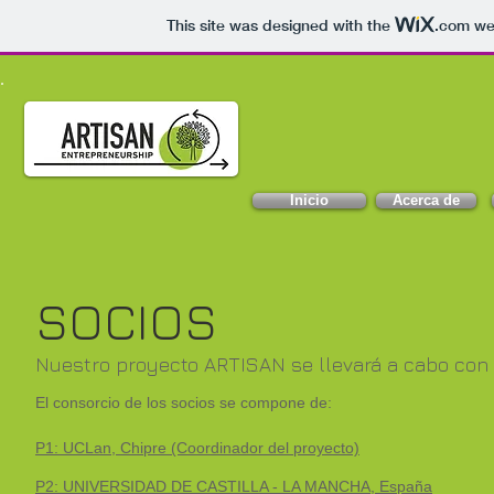
This site was designed with the
.com
web
Inicio
Acerca de
SOCIOS
Nuestro proyecto ARTISAN se llevará a cabo con l
El consorcio de los socios se compone de:
P1: UCLan, Chipre (Coordinador del proyecto)
P2: UNIVERSIDAD DE CASTILLA - LA MANCHA, España