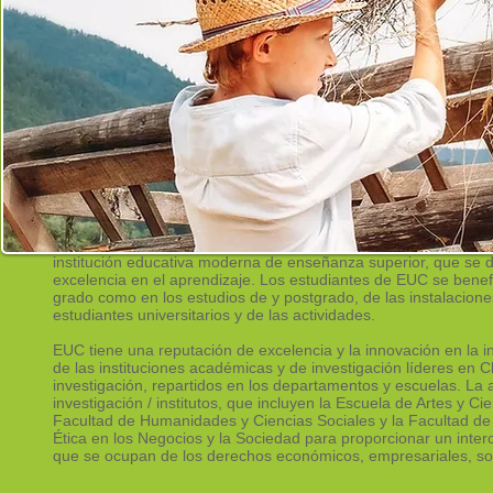
GrantXpert Consulting es una PYME con sede en Chipre, c
organizaciones locales para programas financiados con fondo
una subvención para la puesta en marcha del programa n
propuesta obtuvo el primer puesto de 151 iniciativas. En lo
chipriotas a recibir más de 6,3 millones de euros de programas
P5: EDHEC BUSINESS SCHOOL, Franc
Universidad Europea de Chipre (EUC) es la primera institució
institución educativa moderna de enseñanza superior, que se d
excelencia en el aprendizaje. Los estudiantes de EUC se bene
grado como en los estudios de y postgrado, de las instalacion
estudiantes universitarios y de las actividades.
EUC tiene una reputación de excelencia y la innovación en la i
de las instituciones académicas y de investigación líderes en 
investigación, repartidos en los departamentos y escuelas. La a
investigación / institutos, que incluyen la Escuela de Artes y 
Facultad de Humanidades y Ciencias Sociales y la Facultad de C
Ética en los Negocios y la Sociedad para proporcionar un inter
que se ocupan de los derechos económicos, empresariales, soci